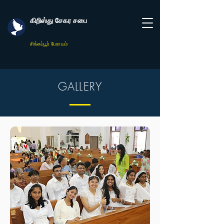
கிறிஸ்து சேகர சபை
சிங்கப்பூர் பேராயம்
GALLERY